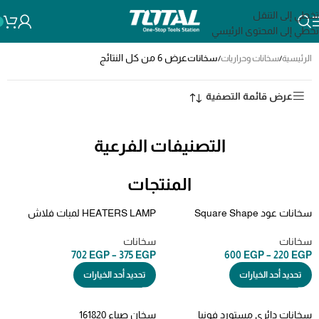
تخطي إلى التنقل
تخطي إلى المحتوى الرئيسي
عرض ⁦6⁩ من كل النتائج
الرئيسية
/
سخانات وحراريات
/
سخانات
عرض قائمة التصفية
التصنيفات الفرعية
المنتجات
سخانات عود Square Shape
HEATERS LAMP لمبات فلاش
Heating Tube Flexible Straight
للطباعه heat lamps
Type High
سخانات
سخانات
702
EGP
–
375
EGP
600
EGP
–
220
EGP
تحديد أحد الخيارات
تحديد أحد الخيارات
سخانات دائري مستورد فونيا
سخان صباع 161820