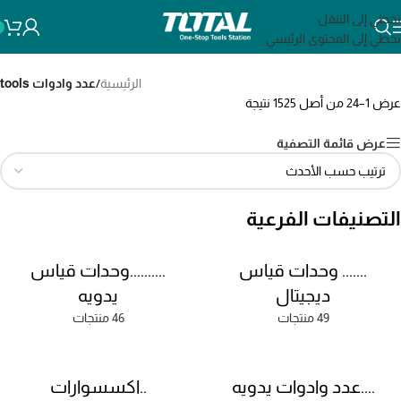
تخطي إلى التنقل
تخطي إلى المحتوى الرئيسي
الرئيسية
/
عدد وادوات tools
عرض 1–24 من أصل 1525 نتيجة
عرض قائمة التصفية
التصنيفات الفرعية
....... وحدات قياس
..........وحدات قياس
ديجيتال
يدويه
49 منتجات
46 منتجات
....عدد وادوات يدويه
..اكسسوارات