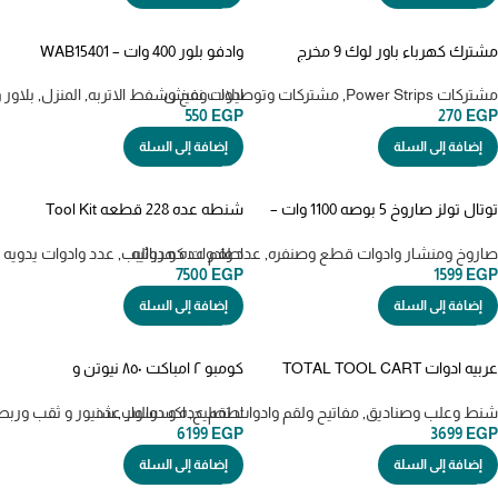
مشترك كهرباء باور لوك 9 مخرج
وادفو بلور 400 وات – WAB15401
بمفتاح 16 أمبير
Aspirator blower
مشتركات Power Strips
,
مشتركات وتوصيلات وفيش
ادوات نفخ وشفط الاتربه
,
المنزل
,
بلاور
550
EGP
270
EGP
إضافة إلى السلة
إضافة إلى السلة
توتال تولز صاروخ 5 بوصه 1100 وات –
شنطه عده 228 قطعه Tool Kit
THKTHP62287
TG11012556
صاروخ ومنشار وادوات قطع وصنفره
,
عدد وادوات كهربائيه
اطقم عده و دواليب
,
عدد وادوات يدويه
7500
EGP
1599
EGP
إضافة إلى السلة
إضافة إلى السلة
عربيه ادوات TOTAL TOOL CART
كومبو ٢ امباكت ٨٥٠ نيوتن و
(THPTC301)
405نImpact Wrenches
TOSLI260285
شنط وعلب وصناديق
,
مفاتيح ولقم وادوات تصليح
,
اطقم عده و دواليب
,
اكسسوار عدد
شنيور و ثقب وربط
6199
EGP
3699
EGP
إضافة إلى السلة
إضافة إلى السلة