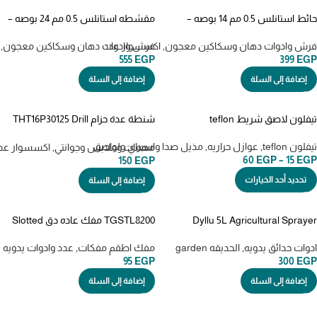
حائط استانلس 0.5 مم 14 بوصه –
مقشطه استانلس 0.5 مم 24 بوصه –
THSCL02401
THSCL01401
فرش وادوات دهان وسكاكين معجون
,
اكسسوار عدد
فرش وادوات دهان وسكاكين معجون
,
555
EGP
399
EGP
إضافة إلى السلة
إضافة إلى السلة
تيفلون لاصق شريط teflon
شنطة عدة حزام THT16P30125 Drill
holster
تيفلون teflon
,
عوازل حراريه
,
مذيل صدا واسبراي ولواصق
مهمات وملابس وجوانتي
,
اكسسوار عد
60
EGP
–
15
EGP
150
EGP
تحديد أحد الخيارات
إضافة إلى السلة
Dyllu 5L Agricultural Sprayer
TGSTL8200 مفك عاده دق Slotted
Go-Through Screwdriver Magnetic
Durable Garden Pump Sprayer for
200mm
Efficient Plant Care & Outdoor Us
ادوات حدائق يدويه
,
الحديقه garden
مفك اطقم مفكات
,
عدد وادوات يدويه
95
EGP
300
EGP
إضافة إلى السلة
إضافة إلى السلة