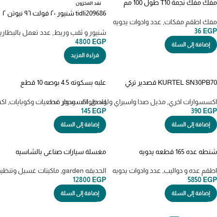
مفك مفك نجمة T10 طول 100 مم
نفد المخزون
TSDT10100 Torx screwdriver
tidli209686 شنيور ٢٠ فولت ٩٦ نيوتن ٢
مفك اطقم مفكات
,
عدد وادوات يدويه
بطاريه ٤ امبير
36
EGP
شنيور و ثقب وربط
,
عدد تعمل بالبطاري
4800
EGP
إضافة إلى السلة
قراءة المزيد
KURTEL SN30PB70 قصدير تركي
علبه بسكوته 4.5 بوصه 10 قطع
صافي 225 جرام سمك 1.6
METAL CUTTING DICS 115 X 1.2mm
اكسسوارات اخري
,
مذيل صدا واسبراي ولواصق
,
اكسسوار عدد
اسطوانات وحجر قطعيات وكوبايات
,
اك
145
EGP
390
EGP
إضافة إلى السلة
إضافة إلى السلة
شنطه عده 165 قطعه يدويه
مغسلة سيارات صناعي بالشاسيه
THKTHP61657 TOOL SET
توتال 2400 وات 100 بار TGT11176
اطقم عده و دواليب
,
عدد وادوات يدويه
الحديقه garden
,
ماكينات غسيل وتنظي
12800
EGP
5850
EGP
إضافة إلى السلة
إضافة إلى السلة