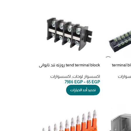
tend terminal block روزته تند تايواني
وارات
اكسسوار لوحات
,
اكسسوارات
7986
EGP
–
65
EGP
تحديد أحد الخيارات