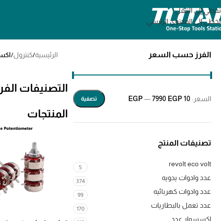
تخطي إلى التنقل
تخطي إلى المحتوى الرئيسي
الفرز حسب السعر
الرئيسية
/
كنترول
/
اكس
التصنيفات الفر
السعر:
10 EGP
7990 EGP
—
تصفية
المنتجات
تصنيفات المنتج
revolt eco volt
5
عدد وادوات يدويه
374
عدد وادوات كهربائيه
99
عدد تعمل بالبطاريات
170
اكسسوار عدد