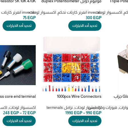
Triple Potentiome
فوليوم دوبل duplex Potentiometer
Resistor 5K 10K 470K
Rheostat 
double Variable Resistor 220K
Potentiometer فوليوم
470K
,
اكسسوار لوحات
inverter انفرتر كارتات تحكم
,
اكسسوار لوحات
inverter انفرتر كارتات تحكم
75
EGP
300
EGP
تحديد أحد الخيارات
تحديد أحد الخيارات
Glass Fuse Holder FS-101 جراب
1000pcs Wire Connectors
Electrical Terminals Kit علبه ترامل
ماسوره تايواني
1000 قطعه
ارات
,
فيوزات وخراطيش
اكسسوار لوحات
,
ترامل terminals
اكسسوار لوحات
,
اكسس
248
EGP
–
72
EGP
1990
EGP
–
990
EGP
تحديد أحد الخيارات
تحديد أحد الخيارات