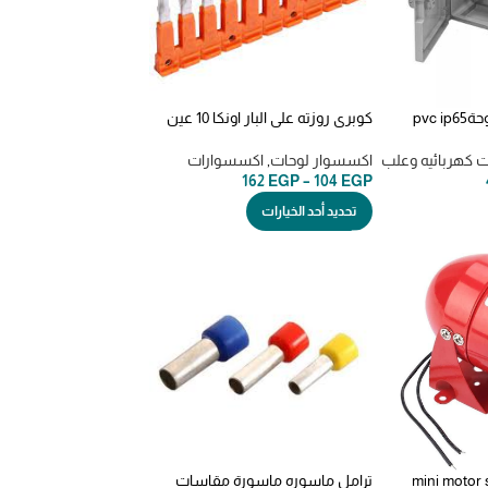
لوحات بلاستيك تركي لوحةpvc ip65
كوبري روزته علي البار اونكا 10 عين
onka
wate
ت كهربائيه وعلب
اكسسوار لوحات
,
اكسسوارات
162
EGP
–
104
EGP
تحديد أحد الخيارات
mini motor siren-
ترامل ماسوره ماسورة مقاسات