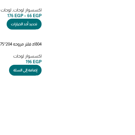
للبوش بوتن والسليكتور و
اكسسوار لوحات
,
لوحات 
176
EGP
–
66
EGP
تحديد أحد الخيارات
لمروحه مقاس 17*15
اكسسوار لوحات
196
EGP
إضافة إلى السلة