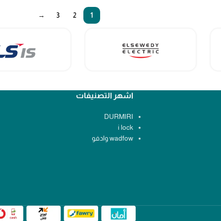
→
3
2
1
اشهر التصنيفات
DURMIRI
i lock
wadfow وادفو