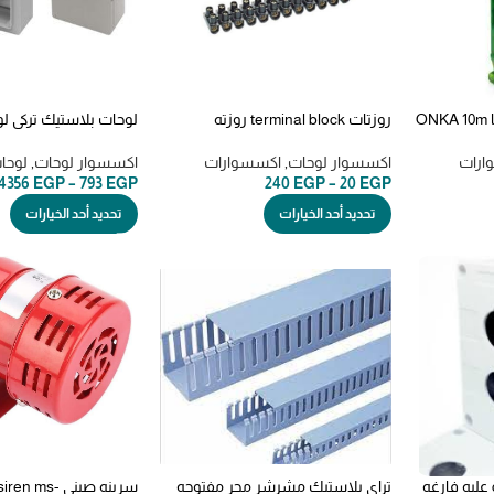
O
روزتات terminal block روزته
rproof plastic board
ارات
اكسسوار لوحات
,
اكسسوارات
اكسسوار لوحات
,
لوحا
240
EGP
–
20
EGP
4356
EGP
–
793
EGP
تحديد أحد الخيارات
تحديد أحد الخيارات
ca-bx3 bx2 bx1 bx4 bx6 علبه فارغه
تراي بلاستيك مشرشر مجر مفتوحه
سرينه صيني  ms