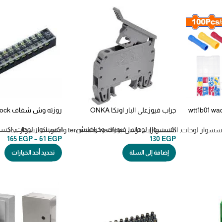
wtt1b01 wa
جراب فيوزعلي البار اونكا ONKA
روزته وش شفاف terminal block
اكسسوار لوحات
,
فيوزات وخراطيش
اكسسوار لوحات
,
اكسس
سسوار لوحات
,
اكسسوارات
,
ترامل terminals
wadfow وادفو
,
,
اكسسوار عدد
165
EGP
–
61
EGP
130
EGP
إضافة إلى السلة
تحديد أحد الخيارات