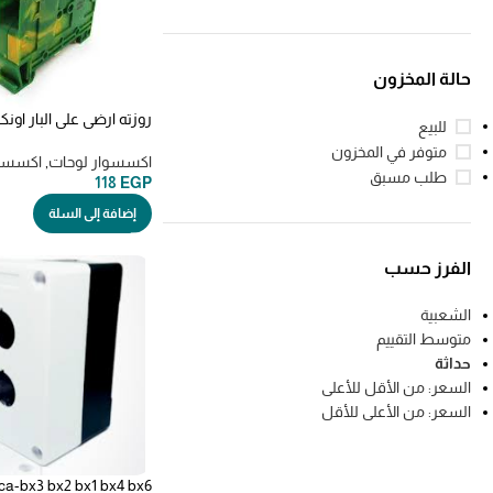
حالة المخزون
روزته ارضي علي البار اونكا NKA 10m
للبيع
متوفر في المخزون
اكسسوار لوحات
,
اكسسو
طلب مسبق
118
EGP
إضافة إلى السلة
الفرز حسب
الشعبية
متوسط التقييم
حداثة
السعر: من الأقل للأعلى
السعر: من الأعلى للأقل