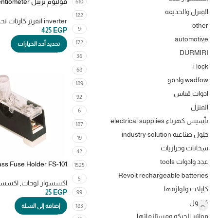
قوليوم تريبل ter
610
Variable Resistor 220K
المنزل والحديقه
122
470K
inverter انفرتر كارتات تحكم
other
9
425
EGP
automotive
172
تحديد أحد الخيارات
DURMIRI
36
i lock
68
wadfow وادفو
189
ادوات قياس
92
المنزل
6
تأسيس كهرباء electrical supplies
187
حلول صناعيه industry solution
19
سخانات وحراريات
42
عدد وادوات tools
1525
فيوز باللمبه
Revolt rechargeable batteries
5
اكسسوار لوحات
,
اكسسو
كابلات ولوازمها
25
EGP
99
كنترول
183
إضافة إلى السلة
مواتير الحركه ومستلزماتها