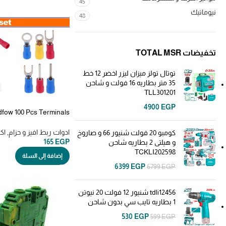
45
نيوماتيك
48
تخفيضات TOTAL MSR
توتال تولز ميزان ليزر اخضر 12 خط
35 متر بطاريه 16 فولت و شاحن
TLL301201
4900
EGP
dfow 100 Pcs Terminals
علبه ترامل مشكله
ادوات ربط افيز و حزام
,
اك
كومبو 20 فولت شنيور 66 و صاروخ
165
EGP
و هيلتى 2 بطاريه شاحن
TCKLI202598
إضافة إلى السلة
6399
EGP
6799
EGP
tdli12456 شنيور 12 فولت 20 نيوتن
1 بطاريه تايب سي بدون شاحن
530
EGP
599
EGP