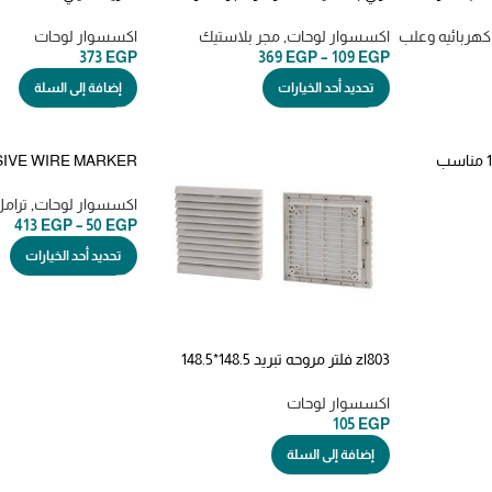
المفاتيح
pvc cable tray ابيض
190
كهربائيه وعلب
اكسسوار لوحات
,
مجر بلاستيك
اكسسوار لوحات
373
EGP
369
EGP
–
109
EGP
تحديد أحد الخيارات
إضافة إلى السلة
zl804 فلتر مروحه 204*175 مناسب
SIVE WIRE MARKER
kss دفتر ارقام وحرو
تايواني
اكسسوار لوحات
,
ترامل inals
413
EGP
–
50
EGP
تحديد أحد الخيارات
zl803 فلتر مروحه تبريد 148.5*148.5
مناسب للمراوح 12*12 سم
اكسسوار لوحات
105
EGP
إضافة إلى السلة