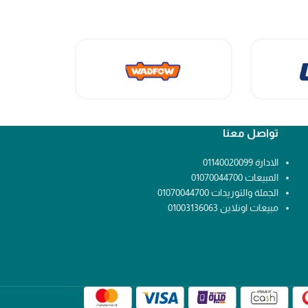
تواصل معنا
الادارة 01140020099
المبيعات 01070044700
الجملة والتوريدات 01070044700
مبيعات اونلاين 01003136063