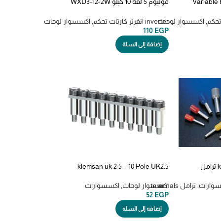
Variable 
فوليوم 5 لفه 10 كيلو WXD3-12-2W
10K multi-turn adjustable
potentiometer
,
اكسسوار لوحات
inverter انفرتر كارتات تحكم
,
اكسسوار لوحات
110
EGP
إضافة إلى السلة
kss core end terminal ترامل
klemsan uk 2 5 – 10 Pole UK2.5
Cross Connector
وارات
,
ترامل terminals
اكسسوار لوحات
,
اكسسوارات
52
EGP
إضافة إلى السلة