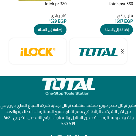
fotek pr 380
fotek pvr 380
فاز ريلاي
فاز ريلاي
1529
EGP
1697
EGP
إضافة إلى السلة
إضافة إلى السلة
متجر توتال مصر موزع معتمد لمنتجات توتال برعاية شركة الصباغ للهاي باور وهي
من اكبر الشركات الرائدة في مصر لتجاره جميع المستلزمات الصناعيه والعدد
والادوات ومستلزمات تحسين المنازل والسيارات | رقم التسجيل الضريبي : 562-
519-580