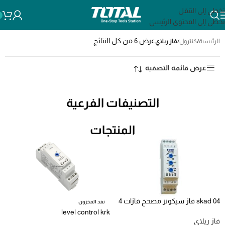
تخطي إلى التنقل
تخطي إلى المحتوى الرئيسي
عرض ⁦6⁩ من كل النتائج
الرئيسية
/
كنترول
/
فاز ريلاي
عرض قائمة التصفية
التصنيفات الفرعية
المنتجات
skad 04 فاز سيكونز مصحح فازات 4
نفد المخزون
وظيفه
level control krk
فاز ريلاي