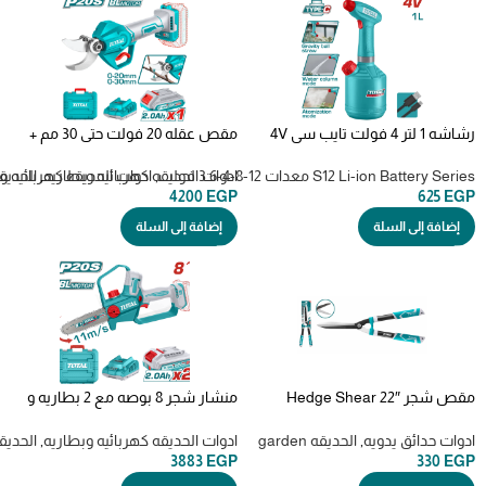
رشاشه 1 لتر 4 فولت تايب سي 4V
مقص عقله 20 فولت حتى 30 مم +
Cordless Handheld Sprayer
بطارية وشاحن – TSSLI203083
TSPP3701
S12 Li-ion Battery Series معدات 12-8-4-3.6 فولت
,
ادوات الحديقه كهربائيه وبطاريه
,
الحديقه den
ادوات الحديقه كهربائيه و
4200
EGP
625
EGP
إضافة إلى السلة
إضافة إلى السلة
مقص شجر Hedge Shear 22″
منشار شجر 8 بوصه مع 2 بطاريه و
THT1516001
شاحن TGSLI20882
ادوات حدائق يدويه
,
الحديقه garden
ادوات الحديقه كهربائيه وبطاريه
,
الحديقه den
3883
EGP
330
EGP