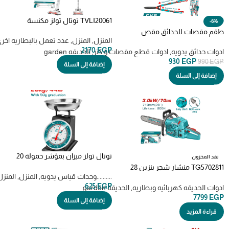
TVLI20061 توتال تولز مكنسة
-6%
لاسلكيه بطاريه 20 فولت بدون
طقم مقصات للحدائق مقص
بطاريه و شاحن
المنزل
,
المنزل
,
عدد تعمل بالبطاريه اخر
تليسكوبى 2 مقص تقليم عقلة مقص
2170
EGP
اسوار THT1593401
ادوات حدائق يدويه
,
ادوات قطع مقصات و كتر
,
الحديقه garden
930
EGP
990
EGP
إضافة إلى السلة
إضافة إلى السلة
توتال تولز ميزان بمؤشر حمولة 20
نفد المخزون
كيلو – TESA5201
TG5702811 منشار شجر بنزين 28
..........وحدات قياس يدويه
,
المنزل
,
المنزل
بوصه
625
EGP
ادوات الحديقه كهربائيه وبطاريه
,
الحديقه garden
7799
EGP
إضافة إلى السلة
قراءة المزيد