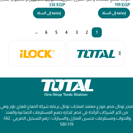
338
EGP
199
EGP
إضافة إلى السلة
إضافة إلى السلة
→
6
5
4
3
2
1
متجر توتال مصر موزع معتمد لمنتجات توتال برعاية شركة الصباغ للهاي باور وهي
من اكبر الشركات الرائدة في مصر لتجاره جميع المستلزمات الصناعيه والعدد
والادوات ومستلزمات تحسين المنازل والسيارات | رقم التسجيل الضريبي : 562-
519-580