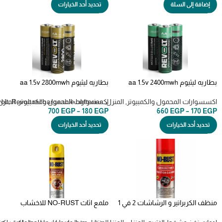
إضافة إلى السلة
تحديد أحد الخيارات
بطاريه ليثيوم aa 1.5v 2400mwh
بطاريه ليثيوم aa 1.5v 2800mwh
rechargeable batteries revolt
rechargeable batteries revolt
قابله للشحن عن طريق usb-c
قابله للشحن عن طريق usb-c
اكسسوارات المحمول والكمبيوتر
,
المنزل
,
اكسسوارات المحمول والكمبيوتر
,
Revolt rechargeable batteries
,
المنزل
olt
700
EGP
–
180
EGP
660
EGP
–
170
EGP
تحديد أحد الخيارات
تحديد أحد الخيارات
منظف الكربراتير و الرشاشات 2 في 1
ملمع اثاث NO-RUST للاخشاب
سعة 450 ملل – نو راست
والجلود والرخام – 300 ملل