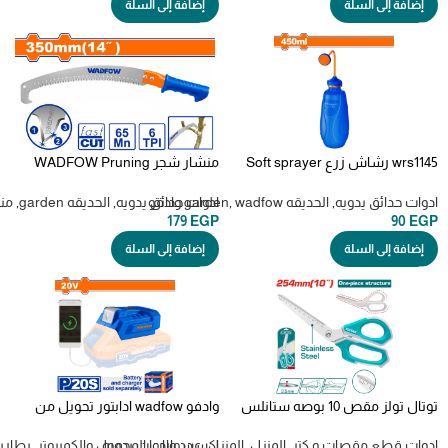
إضافة إلى السلة
إضافة إلى السلة
wrs1145 رشاش زرع Soft sprayer
منشار شجر WADFOW Pruning
Saw (WHW8G14)
wadfow
ادوات حدائق يدويه
,
الحديقه garden
wadfow وادفو
,
ادوات حدائق يدويه
,
الحديقه garden
,
من
179
EGP
90
EGP
إضافة إلى السلة
إضافة إلى السلة
توتال تولز مقص 10 بوصه ستانلس
وادفو wadfow ادابتور تحويل من
ستيل بمسطرة قياس –
بطاريه 20 فولت ل باور بانك –
WUCP118
THSCRS25088
ادوات قطع مقصات و كتر
,
المنزل
,
المنزل
,
عدد وادوات يدويه
اكسسوارات المحمول والكمبيوتر
,
بطاري