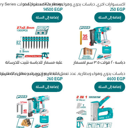
Staple crown
اكسسوارات اخري
,
دباسات يدوي وهواء وبطاريه
,
42v series معدات 42 فولت P42M Li-ion Battery Series
اكسسوار عدد
14500
EGP
250
EGP
إضافة إلى السلة
إضافة إلى السلة
دباسه ٢٠ فولت ٣.٥ سم لمسمار
علبه مسمار للدباسه تثبيت للخرسانة
بدون راس Cordless pin nailer
1000 مسمار 27 مم – TAC02271
(TCBNLI3603)
دباسات يدوي وهواء وبطاريه
,
عدد تعمل بالبطاريه اخري
,
دباسات يدوي وهواء وبطاريه
,
عدد تعمل بالبطاريات
اكسسوار
260
EGP
4600
EGP
إضافة إلى السلة
إضافة إلى السلة