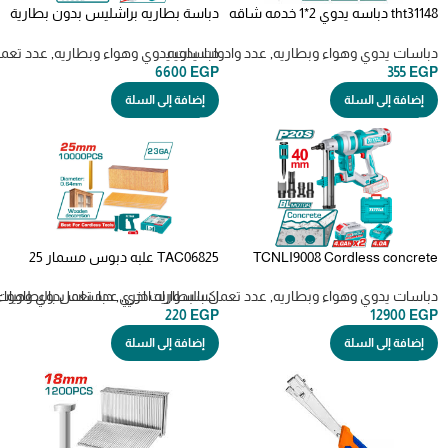
tht31148 دباسه يدوي 2*1 خدمه شاقه
دباسة بطاريه براشليس بدون بطارية
staple gun
و شاحن – TCSNLI6005
دباسات يدوي وهواء وبطاريه
,
عدد وادوات يدويه
دباسات يدوي وهواء وبطاريه
,
عدد تعمل
6600
EGP
355
EGP
إضافة إلى السلة
إضافة إلى السلة
TCNLI9008 Cordless concrete
TAC06825 علبه دبوس مسمار 25
nailer دباسة مسمار بطاريه
مللي بدون راس
للخرسانة
دباسات يدوي وهواء وبطاريه
,
عدد تعمل بالبطاريه اخري
,
اكسسوارات اخري
,
عدد تعمل بالبطاريات
دباسات يدوي وهواء 
220
EGP
12900
EGP
إضافة إلى السلة
إضافة إلى السلة