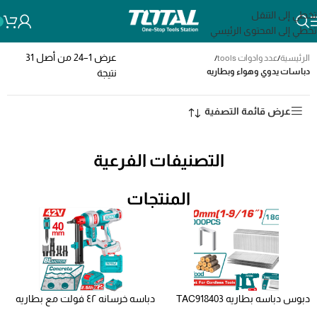
تخطي إلى التنقل
تخطي إلى المحتوى الرئيسي
عرض 1–24 من أصل 31
الرئيسية
/
عدد وادوات tools
/
دباسات يدوي وهواء وبطاريه
نتيجة
عرض قائمة التصفية
التصنيفات الفرعية
المنتجات
دبوس دباسه بطاريه TAC918403
دباسه خرسانه ٤٢ فولت مع بطاريه
Crown staple Staple size:40mm
وشاحن tcnli420602