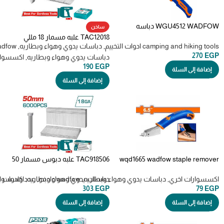
WGU4512 WADFOW دباسه
ساخن
شاكوش Hammer tacker
TAC12018 علبه مسمار 18 مللي
camping and hiking tools ادوات التخييم
,
دباسات يدوي وهواء وبطاريه
,
wadfow وا
للدباسه ال اس تي اللا سلكيه
270
EGP
دباسات يدوي وهواء وبطاريه
,
اكسسوار
190
EGP
إضافة إلى السلة
إضافة إلى السلة
wqd1665 wadfow staple remover
TAC918506 علبه دبوس مسمار 50
خلاعه دبابيس
مللي 6000 قطعه للدباسه البطاريه
اكسسوارات اخري
,
دباسات يدوي وهواء وبطاريه
,
wadfow وادفو
,
دباسات يدوي وهواء وبطاريه
,
عدد وادوات ي
اكسسوار
303
EGP
79
EGP
إضافة إلى السلة
إضافة إلى السلة