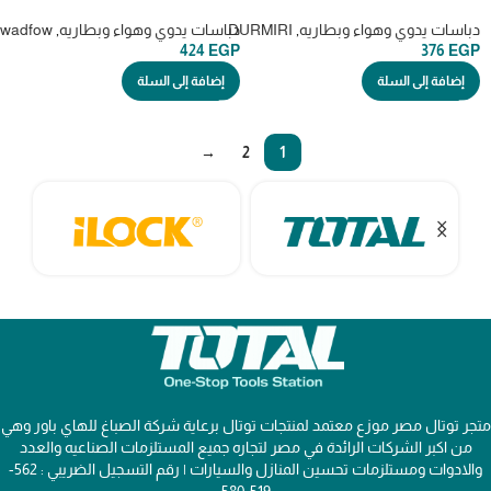
DURMIRI موديل DM-52
كود WGU4B06
دباسات يدوي وهواء وبطاريه
,
DURMIRI
دباسات يدوي وهواء وبطاريه
,
wadfow وادفو
424
EGP
376
EGP
إضافة إلى السلة
إضافة إلى السلة
→
2
1
متجر توتال مصر موزع معتمد لمنتجات توتال برعاية شركة الصباغ للهاي باور وهي
من اكبر الشركات الرائدة في مصر لتجاره جميع المستلزمات الصناعيه والعدد
والادوات ومستلزمات تحسين المنازل والسيارات | رقم التسجيل الضريبي : 562-
519-580