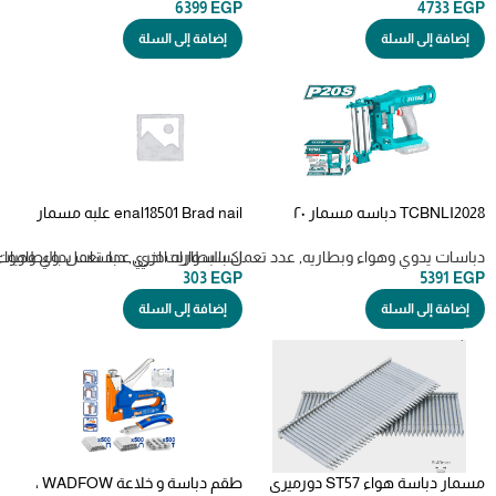
6399
EGP
4733
EGP
إضافة إلى السلة
إضافة إلى السلة
TCBNLI2028 دباسه مسمار ٢٠
enal18501 Brad nail علبه مسمار
فولت بدون بطاريه من ١٥ ل ٥٠ مللي
5سم هوا 5000 مسمار emtop
دباسات يدوي وهواء وبطاريه
,
عدد تعمل بالبطاريه اخري
,
اكسسوارات اخري
,
عدد تعمل بالبطاريات
دباسات يدوي وهواء 
303
EGP
5391
EGP
إضافة إلى السلة
إضافة إلى السلة
مسمار دباسة هواء ST57 دورميري
طقم دباسة و خلاعة WADFOW ،