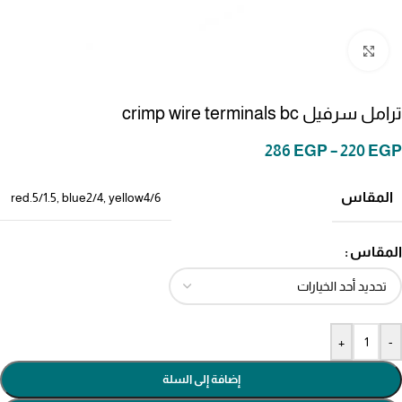
انقر للتكبير
ترامل سرفيل crimp wire terminals bc
286
EGP
–
220
EGP
المقاس
red.5/1.5
,
blue2/4
,
yellow4/6
المقاس
+
-
إضافة إلى السلة