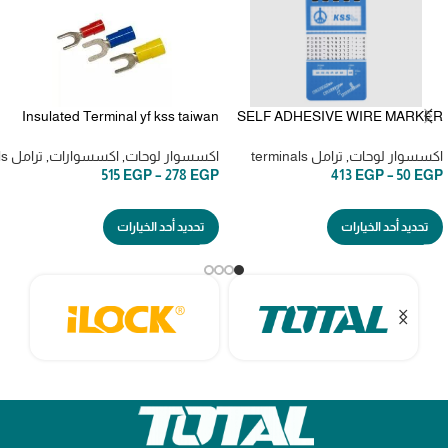
Insulated Terminal yf kss taiwan
SELF ADHESIVE WIRE MARKER
kss دفتر ارقام وحروف وعلامات
تراملل تايواني شوكه
تايواني
اكسسوار لوحات
,
ترامل terminals
اكسسوار لوحات
,
اكسسوارات
,
ترامل terminals
515
EGP
–
278
EGP
413
EGP
–
50
EGP
تحديد أحد الخيارات
تحديد أحد الخيارات