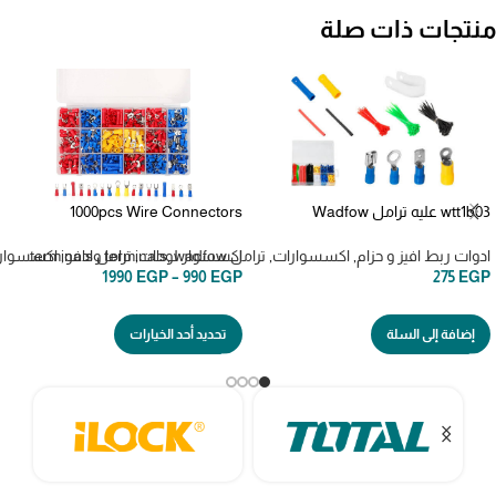
منتجات ذات صلة
wtt1b03 عليه ترامل Wadfow
1000pcs Wire Connectors
Terminal set 308 Piece
Electrical Terminals Kit علبه ترامل
1000 قطعه
ادوات ربط افيز و حزام
,
اكسسوارات
,
ترامل terminals
wadfow وادفو
,
اكسسوار لوحات
,
ترامل terminals
,
اكسسوار 
1990
EGP
–
990
EGP
275
EGP
إضافة إلى السلة
تحديد أحد الخيارات