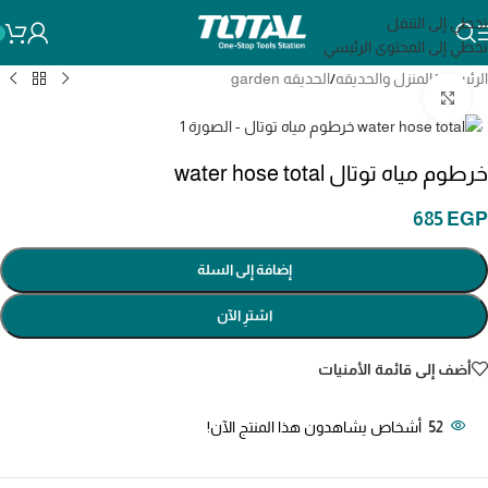
تخطي إلى التنقل
تخطي إلى المحتوى الرئيسي
الرئيسية
/
المنزل والحديقه
/
الحديقه garden
انقر للتكبير
خرطوم مياه توتال water hose total
685
EGP
إضافة إلى السلة
اشترِ الآن
أضف إلى قائمة الأمنيات
52
أشخاص يشاهدون هذا المنتج الآن!