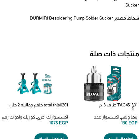
Sucker
شفاط قصدير DURMIRI Desoldering Pump Solder Sucker
منتجات ذات صلة
TAC451301 ظرف 13م
total thjs0201 طقم جفاليته 2 طن
بنط ولقم
,
اكسسوار عدد
اكسسوارات اخري
,
كوريك وادوات رفع
,
1078
EGP
130
EGP