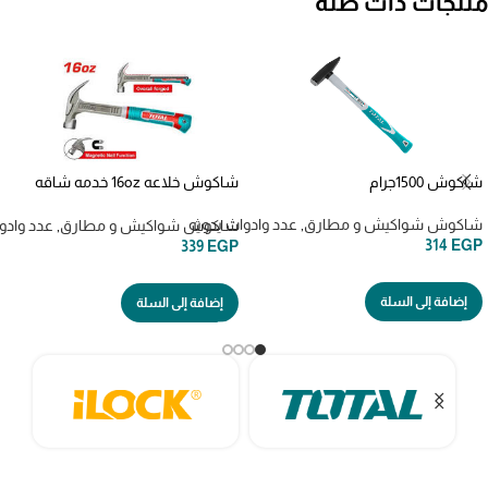
منتجات ذات صلة
شاكوش 1500جرام
شاكوش خلاعه 16oz خدمه شاقه
thch61016l
شاكوش شواكيش و مطارق
,
عدد وادوات يدويه
شاكوش شواكيش و مطارق
,
عدد وادو
314
EGP
339
EGP
إضافة إلى السلة
إضافة إلى السلة