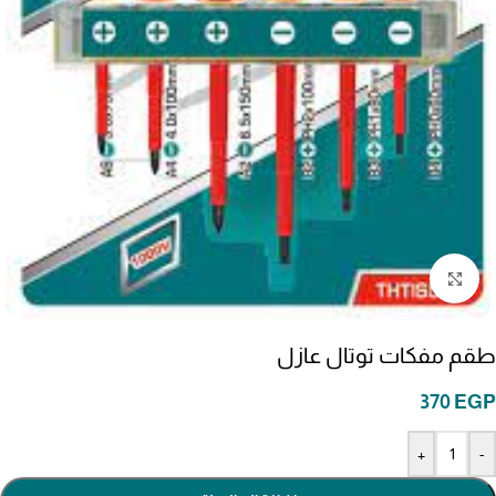
انقر للتكبير
طقم مفكات توتال عازل
370
EGP
+
-