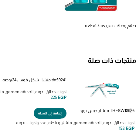
طقم وصلات سريعه 3 قطعه
منتجات ذات صلة
tht59241 منشار شكل قوس 24بوصه
ادوات حدائق يدويه
,
الحديقه garden
,
من
225
EGP
THFSW18026 منشار جبس بورد
إضافة إلى السلة
مطوه
ادوات حدائق يدويه
,
الحديقه garden
,
منشار و بلطه
,
عدد وادوات يدويه
158
EGP