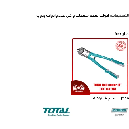
التصنيفات:
ادوات قطع مقصات و كتر
,
عدد وادوات يدويه
الوصف
مقص تسليح 14 بوصه