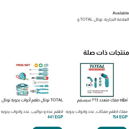
Available
العلامة التجارية: توتال TOTAL و
منتجات ذات صلة
total مفك متعدد 13*1 سيستيم
TOTAL توتال طقم أدوات يدوية توتال
tacsd30136
7 قطع thkthp90076
مفك اطقم مفكات
,
عدد وادوات يدويه
اطقم عده و دواليب
,
عدد وادوات يدويه
441
EGP
154
EGP