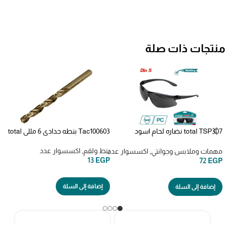
منتجات ذات صلة
total TSP307 نضاره لحام اسود
Tac100603 بنطه حدادي 6 مللي total
WELDING GOGGLEWELDING
GOGGLE
بنط ولقم
,
اكسسوار عدد
مهمات وملابس وجوانتي
,
اكسسوار عدد
13
EGP
72
EGP
إضافة إلى السلة
إضافة إلى السلة