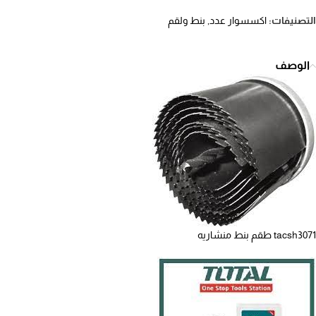
التصنيفات:
اكسسوار عدد
,
بنط ولقم
الوصف
tacsh3071 طقم بنط منشاريه