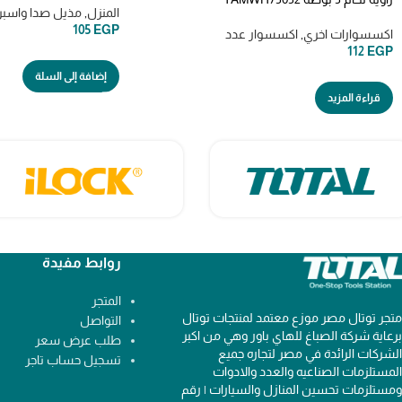
المنزل
,
مذيل صدا واسبر
105
EGP
اكسسوارات اخري
,
اكسسوار عدد
112
EGP
إضافة إلى السلة
قراءة المزيد
روابط مفيدة
المتجر
متجر توتال مصر موزع معتمد لمنتجات توتال
التواصل
برعاية شركة الصباغ للهاي باور وهي من اكبر
طلب عرض سعر
الشركات الرائدة في مصر لتجاره جميع
تسجيل حساب تاجر
المستلزمات الصناعيه والعدد والادوات
ومستلزمات تحسين المنازل والسيارات | رقم