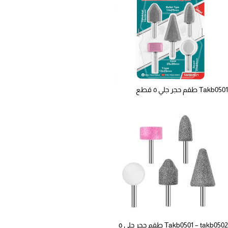
Takb0501 طقم حجر جلي ٥ قطع
Takb0501 – takb0502 طقم حجر جلي ٥