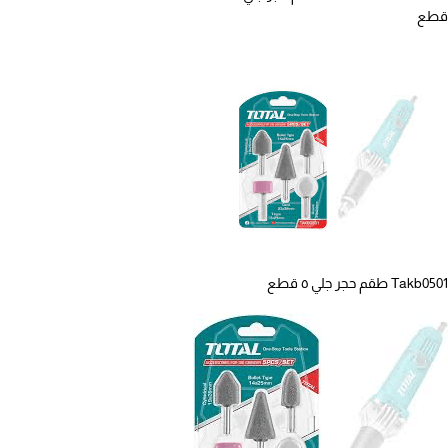
قطع
Takb0501 طقم حجر جلي ٥ قطع