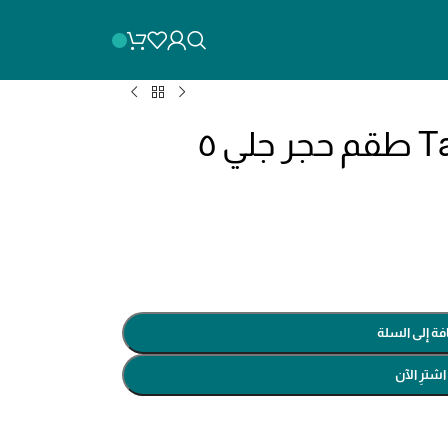
Takb0501 – takb0502 طقم حجر جلي ٥
فة إلى السلة
اشترِ الآن