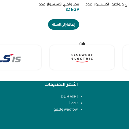
اي ولواصق
,
اكسسوار عدد
بنط ولقم
,
اكسسوار عدد
82
EGP
إضافة إلى السلة
اشهر التصنيفات
DURMIRI
i lock
wadfow وادفو