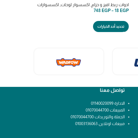
ادوات ربط افيز و حزا
ادوات ربط افيز و حزام
,
اكسسوار لوحات
,
اكسسوارات
,
مواسير upvc
,
اكسسو
8
EGP
–
2
EGP
748
EGP
–
18
EGP
تحديد أحد الخيارات
تحديد أحد الخيارات
تواصل معنا
الادارة 01140020099
المبيعات 01070044700
الجملة والتوريدات 01070044700
مبيعات اونلاين 01003136063