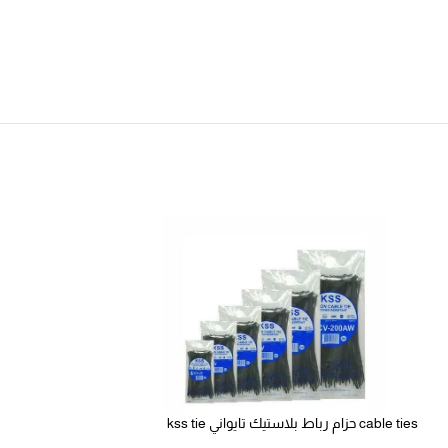
cable ties حزام رباط بلاستيك تايواني kss tie
افيز صاج عادي كورش
strap