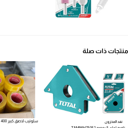
منتجات ذات صلة
سلوتيب لاصق كبير 400 جرام درجه اولي
نفد المخزون
زاويه لحام 5 بوصه TAMWH75052