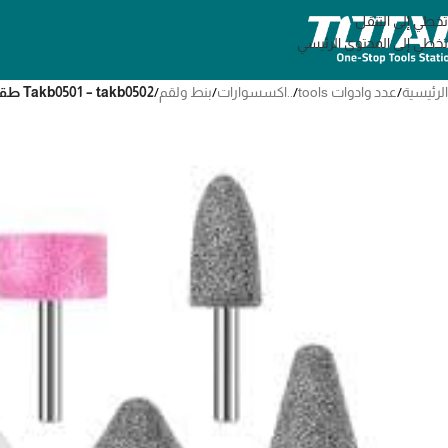
تخطي إلى التنقل
تخطي إلى المحتوى الرئيسي
الرئيسية
/
عدد وادوات tools
/
..اكسسوارات
/
بنط ولقم
/
Takb0501 – takb0502 طقم حجر جلي ٥ قطع