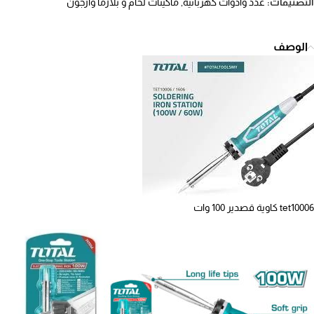
التصنيفات:
عدد وادوات كهربائيه
,
ماكينات لحام و بلازما وارجون
الوصف
tet10006 كاوية قصدير 100 وات