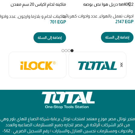
tat40122 دريل هوا نص بوصه
ماكينه لحام اكياس 20 سم معدن
impulse sealer pfs 200 WXY1002
WADFOW
ادوات تعمل بالهواء
,
عدد وادوات كهربائيه
ماكينات لحام و بلازما وارجون
,
عدد وادوا
2147
EGP
701
EGP
إضافة إلى السلة
إضافة إلى السلة
متجر توتال مصر موزع معتمد لمنتجات توتال برعاية شركة الصباغ للهاي باور وهي
من اكبر الشركات الرائدة في مصر لتجاره جميع المستلزمات الصناعيه والعدد
والادوات ومستلزمات تحسين المنازل والسيارات | رقم التسجيل الضريبي : 562-