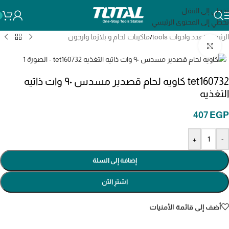
تخطي إلى التنقل
تخطي إلى المحتوى الرئيسي
الرئيسية
/
عدد وادوات tools
/
ماكينات لحام و بلازما وارجون
انقر للتكبير
tet160732 كاويه لحام قصدير مسدس ٩٠ وات ذاتيه
التغذيه
407
EGP
+
-
إضافة إلى السلة
اشترِ الآن
أضف إلى قائمة الأمنيات