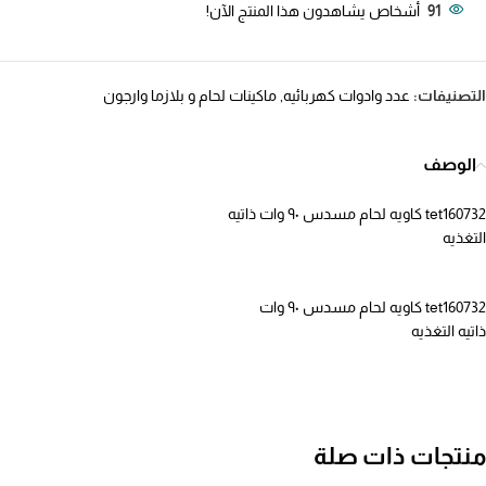
91
أشخاص يشاهدون هذا المنتج الآن!
التصنيفات:
عدد وادوات كهربائيه
,
ماكينات لحام و بلازما وارجون
الوصف
tet160732 كاويه لحام مسدس ٩٠ وات ذاتيه
التغذيه
tet160732 كاويه لحام مسدس ٩٠ وات
ذاتيه التغذيه
منتجات ذات صلة