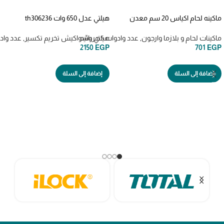
ماكينه لحام اكياس 20 سم معدن
هيلتي عدل 650 وات th306236
ROTARY HAMMER 650W
impulse sealer pfs 200 WXY1002
WADFOW
ماكينات لحام و بلازما وارجون
,
عدد وادوات كهربائيه
هيلتي وشواكيش تخريم تكسير
,
عدد واد
2150
EGP
701
EGP
إضافة إلى السلة
إضافة إلى السلة