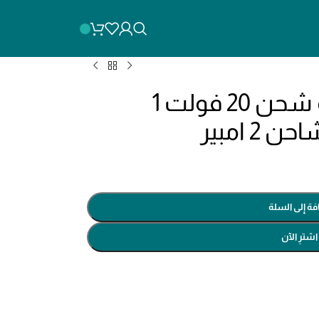
tfbcpk1214 مجموعه شحن 20 فولت 1
فة إلى السلة
اشترِ الآن