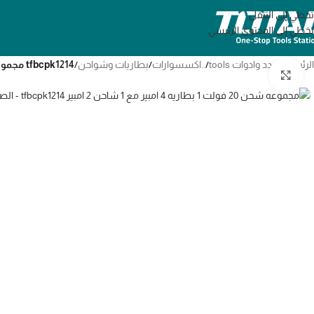
تخطي إلى التنقل
تخطي إلى المحتوى الرئيسي
الرئيسية
/
عدد وادوات tools
/
..اكسسوارات
/
بطاريات وشواحن
/
tfbcpk1214 مجموعه شحن 20 فولت 1 بطاريه 4 امبير مع 1 شاحن 2 امبير
انقر للتكبير