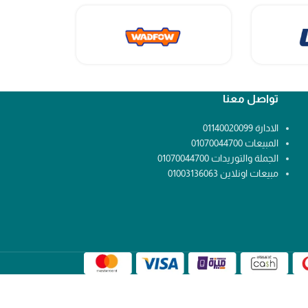
تواصل معنا
الادارة 01140020099
المبيعات 01070044700
الجملة والتوريدات 01070044700
مبيعات اونلاين 01003136063