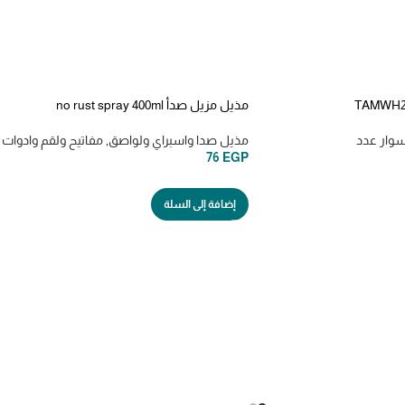
مذيل مزيل صدأ no rust spray 400ml
وار عدد
مذيل صدا واسبراي ولواصق
,
مفاتيح ولقم وادوات 
76
EGP
إضافة إلى السلة