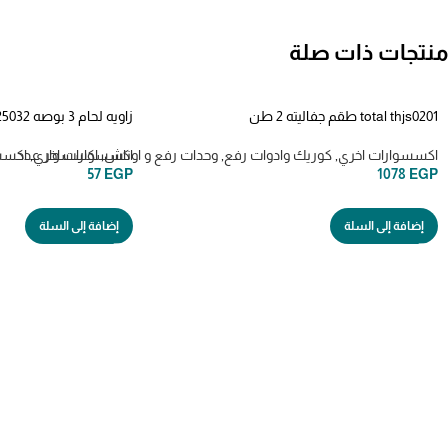
منتجات ذات صلة
total thjs0201 طقم جفاليته 2 طن
زاويه لحام 3 بوصه TAMWH25032
اكسسوارات اخري
,
كوريك وادوات رفع
,
وحدات رفع و اوناش
,
اكسسوارات اخري
,
اكسسوار عدد
اكسس
57
EGP
1078
EGP
إضافة إلى السلة
إضافة إلى السلة