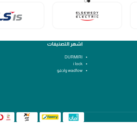
اشهر التصنيفات
DURMIRI
i lock
wadfow وادفو