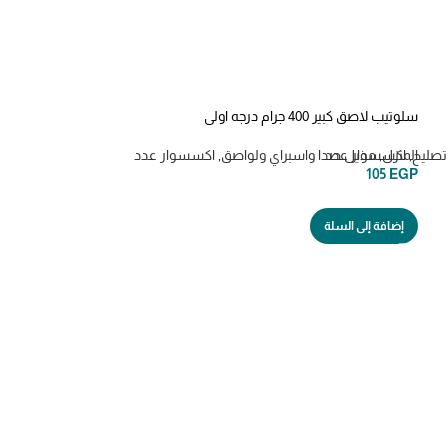
سلوتيب لاصق كبير 400 جرام درجه اولي
تصليح
,
المنزل
,
اكسسوار عدد
مذيل صدا واسبراي ولواصق
,
اكسسوار عدد
105
EGP
إضافة إلى السلة
hammer drill 12 X 160mm بن
بنط ولقم
,
اكسسوار 
55
EGP
إضافة إلى السلة