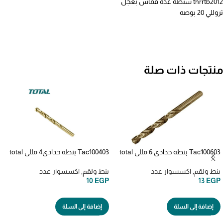
thrrtb2012 شنطه عده قماش بعجل
تروللي 20 بوصه
منتجات ذات صلة
Tac100603 بنطه حدادي 6 مللي total
Tac100403 بنطه حدادي4 مللي total
بنط ولقم
,
اكسسوار عدد
بنط ولقم
,
اكسسوار عدد
10
EGP
13
EGP
إضافة إلى السلة
إضافة إلى السلة