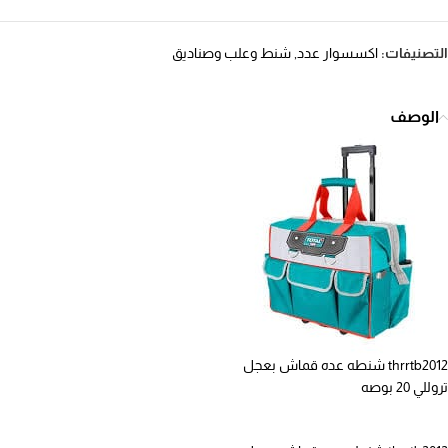
التصنيفات:
اكسسوار عدد
,
شنط وعلب وصناديق
الوصف
thrrtb2012 شنطه عده قماش بعجل
تروللي 20 بوصه