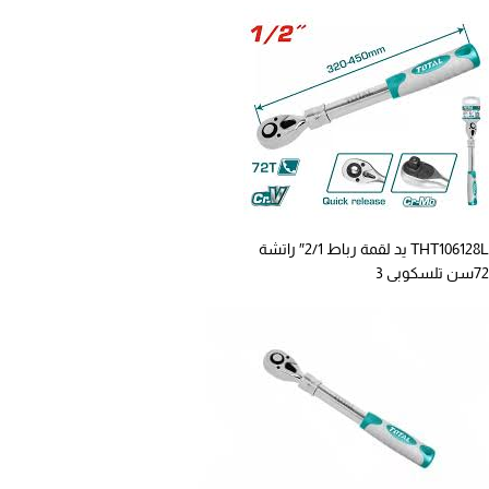
THT106128L يد لقمة رباط 2/1″ راتشة
72سن تلسكوبى 3