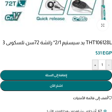
انقر للتكبير
THT106128L يد سيستيم 2/1″ راتشة 72سن تلسكوبى 3
531
EGP
+
-
إضافة إلى السلة
اشترِ الآن
أضف إلى قائمة الأمنيات
67
أشخاص يشاهدون هذا المنتج الآن!