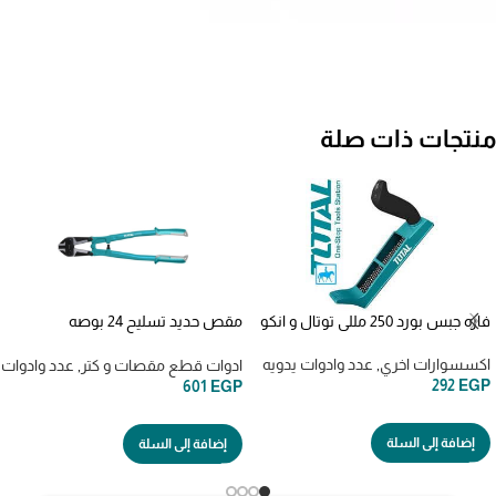
منتجات ذات صلة
فاره جبس بورد 250 مللي توتال و انكو
مقص حديد تسليح 24 بوصه
THT113246
اكسسوارات اخري
,
عدد وادوات يدويه
ادوات قطع مقصات و كتر
,
عدد وادوات 
292
EGP
601
EGP
إضافة إلى السلة
إضافة إلى السلة