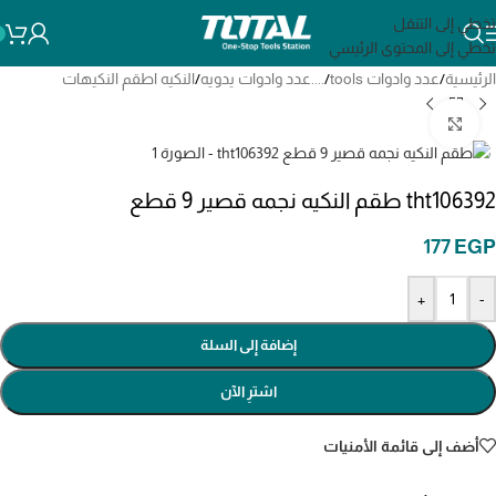
تخطي إلى التنقل
تخطي إلى المحتوى الرئيسي
الرئيسية
/
عدد وادوات tools
/
....عدد وادوات يدويه
/
النكيه اطقم النكيهات
انقر للتكبير
tht106392 طقم النكيه نجمه قصير 9 قطع
177
EGP
+
-
إضافة إلى السلة
اشترِ الآن
أضف إلى قائمة الأمنيات