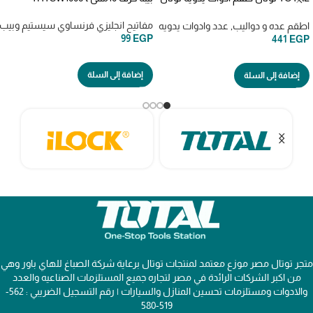
7 قطع thkthp90076
مفاتيح انجليزي فرنساوي سيستيم وبيب
اطقم عده و دواليب
,
عدد وادوات يدويه
99
EGP
441
EGP
إضافة إلى السلة
إضافة إلى السلة
متجر توتال مصر موزع معتمد لمنتجات توتال برعاية شركة الصباغ للهاي باور وهي
من اكبر الشركات الرائدة في مصر لتجاره جميع المستلزمات الصناعيه والعدد
والادوات ومستلزمات تحسين المنازل والسيارات | رقم التسجيل الضريبي : 562-
519-580