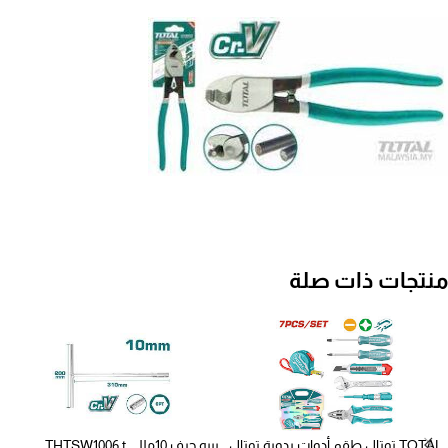
منتجات ذات صلة
TOTAL توتال طقم أدوات يدوية توتال
بيبه حرف 10مللي THTSW1006 t