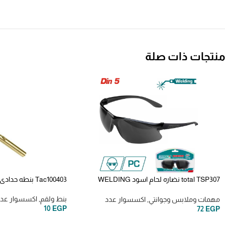
منتجات ذات صلة
total TSP307 نضاره لحام اسود WELDING
Tac100403 بنطه حدادي4 مللي total
GOGGLEWELDING GOGGLE
بنط ولقم
,
اكسسوار عد
مهمات وملابس وجوانتي
,
اكسسوار عدد
10
EGP
72
EGP