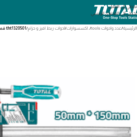
تخطي إلى التنقل
تخطي إلى المحتوى الرئيسي
الرئيسية
/
عدد وادوات tools
/
..اكسسوارات
/
ادوات ربط افيز و حزام
/
tht1320501 قمطه حديد حرف f 50*150