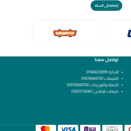
إضافة إلى السلة
إضافة إلى السلة
تواصل معنا
الادارة 01140020099
المبيعات 01070044700
الجملة والتوريدات 01070044700
مبيعات اونلاين 01003136063