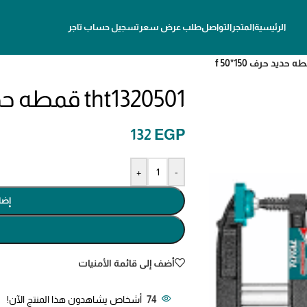
الرئيسية
المتجر
التواصل
طلب عرض سعر
تسجيل حساب تاجر
tht1320501 قمطه حديد حرف f 50*150
132
EGP
+
-
إضا
أضف إلى قائمة الأمنيات
74
أشخاص يشاهدون هذا المنتج الآن!