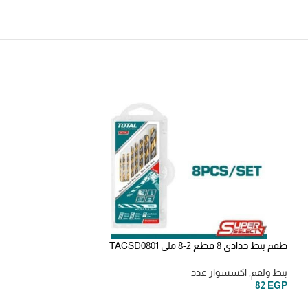
طقم بنط حدادي 8 قطع 2-8 ملى TACSD0801
akai spray red اسبراي اكاي
بنط ولقم
,
اكسسوار عدد
مذيل صدا واسبراي 
55
EGP
82
EGP