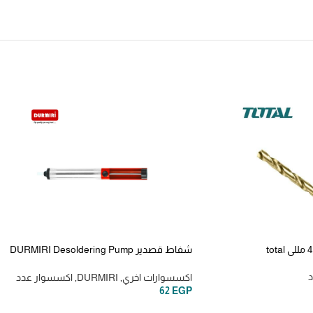
شفاط قصدير DURMIRI Desoldering Pump
Solder Sucker
د
اكسسوارات اخري
,
DURMIRI
,
اكسسوار عدد
62
EGP