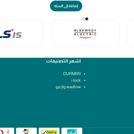
إضافة إلى السلة
اشهر التصنيفات
DURMIRI
i lock
wadfow وادفو