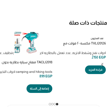
منتجات ذات صلة
نفد المخزون
TVLI20126 مكنسه ٢٠ فولت مع
بطاريه وشاحن
ادوات نفخ وشفط الاتربه
,
عدد تعمل بالبطاريه اخري
,
ماكينات غسيل وتنظيف
,
عد
2150
EGP
TACLI2018 منفاخ سياره بطاريه بدون
البطاريه
قراءة المزيد
camping and hiking tools ادوات التخييم
899
EGP
إضافة إلى السلة