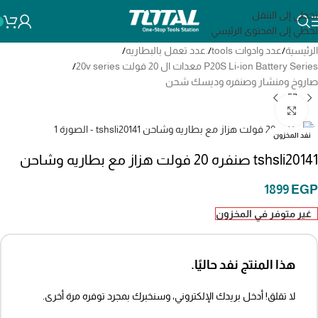
تخطي إلى التنقل
تخطي إلى المحتوى الرئيسي
الرئيسية
/
عدد وادوات tools
/
.عدد تعمل بالبطاريه
/
P20S Li-ion Battery Series معدات ال 20 فولت 20v series
/
صاروخ ومنشار وصنفره وديسك شحن
انقر للتكبير
نفد المخزون
tshsli20141 صنفره 20 فولت هزاز مع بطاريه وشاحن
1899
EGP
غير متوفر في المخزون
هذا المنتج نفد حاليًا.
لا تقلق! أدخل بريدك الإلكتروني، وسنخبرك بمجرد توفره مرة أخرى.