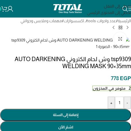
تخطي إلى التنقل
تخطي إلى المحتوى الرئيسي
الرئيسية
/
عدد وادوات tools
/
..اكسسوارات
/
مهمات وملابس وجوانتي
انقر للتكبير
tsp9309 وش لحام الكتروني AUTO DARKENING
WELDING MASK 90×35mm
778
EGP
2 متوفر في المخزون
+
-
إضافة إلى السلة
اشترِ الآن