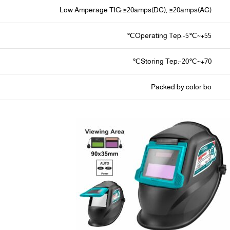
Low Amperage TIG:≥20amps(DC), ≥20amps(AC)
Operating Tep:-5℃~+55℃
Storing Tep:-20℃~+70℃
Packed by color bo