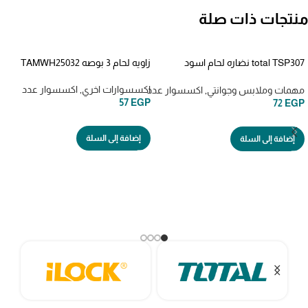
منتجات ذات صلة
total TSP307 نضاره لحام اسود
زاويه لحام 3 بوصه TAMWH25032
WELDING GOGGLEWELDING
GOGGLE
اكسسوارات اخري
,
اكسسوار عدد
مهمات وملابس وجوانتي
,
اكسسوار عدد
57
EGP
72
EGP
إضافة إلى السلة
إضافة إلى السلة