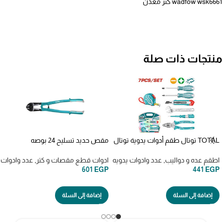
wadfow wsk6661 كتر معدن
منتجات ذات صلة
TOTAL توتال طقم أدوات يدوية توتال
مقص حديد تسليح 24 بوصه
7 قطع thkthp90076
THT113246
اطقم عده و دواليب
,
عدد وادوات يدويه
ادوات قطع مقصات و كتر
,
عدد وادوات 
601
EGP
441
EGP
إضافة إلى السلة
إضافة إلى السلة