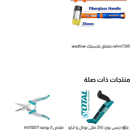
whm7305 دقماق بلاستيك wadfow
منتجات ذات صلة
فاره جبس بورد 250 مللي توتال و انكو
مقص 8 بوصه tht118871