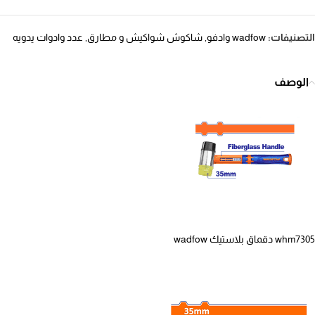
التصنيفات:
wadfow وادفو
,
شاكوش شواكيش و مطارق
,
عدد وادوات يدويه
الوصف
whm7305 دقماق بلاستيك wadfow