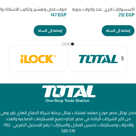
اكسسوارات اخري
,
عدد وادوات يدويه
ادوات قص وتقشير وتكليب الاسلاك وال
147
EGP
292
EGP
إضافة إلى السلة
إضافة إلى السلة
متجر توتال مصر موزع معتمد لمنتجات توتال برعاية شركة الصباغ للهاي باور وهي
من اكبر الشركات الرائدة في مصر لتجاره جميع المستلزمات الصناعيه والعدد
والادوات ومستلزمات تحسين المنازل والسيارات | رقم التسجيل الضريبي : 562-
519-580