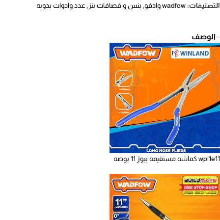
التصنيفات:
wadfow وادفو
,
بنس و قصافات بنز
,
عدد وادوات يدويه
الوصف
wpl1e11 كماشه مستقيمه ببوز 11 بوصه