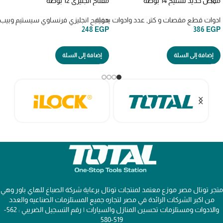
مقص حديد تسليح 14 بوصه
مفتاح انجليزي 12 بوصه
ادوات قطع مقصات و كتر
,
عدد وادوات يدويه
مفاتيح انجليزي فرنساوي سيستيم وبيب
248
EGP
386
EGP
إضافة إلى السلة
إضافة إلى السلة
متجر توتال مصر موزع معتمد لمنتجات توتال برعاية شركة الصباغ للهاي باور وهي
من اكبر الشركات الرائدة في مصر لتجاره جميع المستلزمات الصناعيه والعدد
والادوات ومستلزمات تحسين المنازل والسيارات | رقم التسجيل الضريبي : 562-
519-580