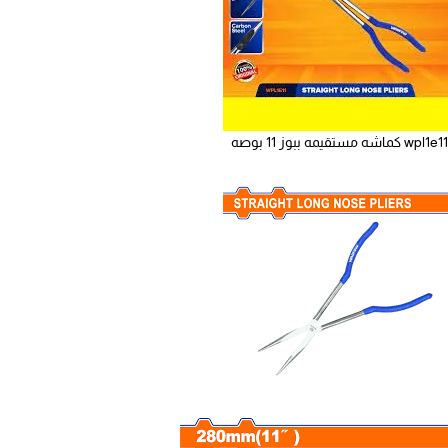
wpl1e11 كماشه مستقيمه ببوز 11 بوصه