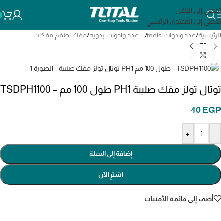
تخطي إلى التنقل
تخطي إلى المحتوى الرئيسي
الرئيسية
/
عدد وادوات tools
/
....عدد وادوات يدويه
/
مفك اطقم مفكات
انقر للتكبير
توتال تولز مفك صليبة PH1 طول 100 مم – TSDPH1100
40
EGP
+
-
إضافة إلى السلة
اشترِ الآن
أضف إلى قائمة الأمنيات