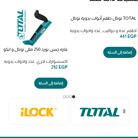
TOTAL توتال طقم أدوات يدوية توتال
7 قطع thkthp90076
اطقم عده و دواليب
,
عدد وادوات يدويه
441
EGP
فاره جبس بورد 250 مللي توتال و انكو
إضافة إلى السلة
اكسسوارات اخري
,
عدد وادوات يدويه
292
EGP
إضافة إلى السلة