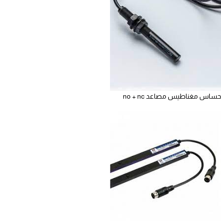
حساس مغناطيس مصاعد no + nc