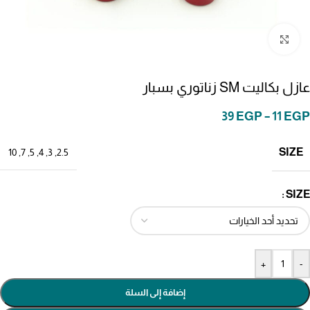
انقر للتكبير
عازل بكاليت SM زناتوري بسبار
39
EGP
–
11
EGP
SIZE
10
,
7
,
5
,
4
,
3
,
2.5
SIZE
+
-
إضافة إلى السلة