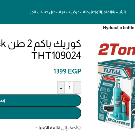
الرئيسية
المتجر
التواصل
طلب عرض سعر
تسجيل حساب تاجر
كور
ΤΗΤ109024
1399
EGP
+
-
إضا
أضف إلى قائمة الأمنيات