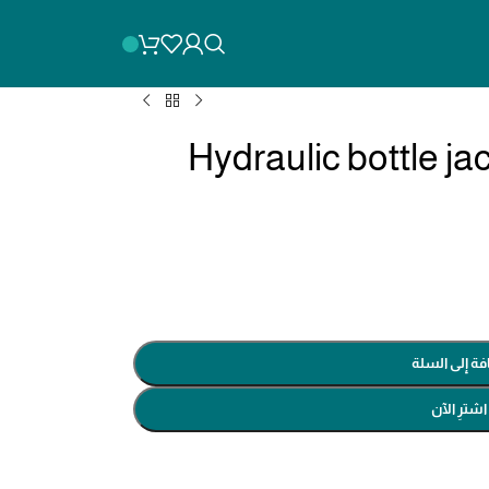
يك باكم 2 طن Hydraulic bottle jack
فة إلى السلة
اشترِ الآن