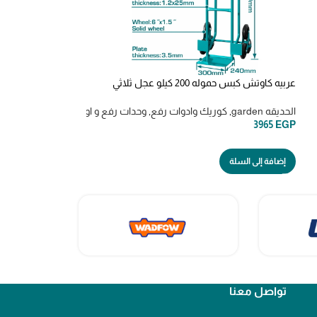
عربيه كاوتش كبس حموله 200 كيلو عجل ثلاثي
ك
jack
HAND TROLLEY THTHT20461
الحديقه garden
,
كوريك وادوات رفع
,
وحدات رفع و اوناش
كوريك وادوات رفع
,
6030
EGP
3965
EGP
إضافة إلى السلة
إضافة إلى السلة
تواصل معنا