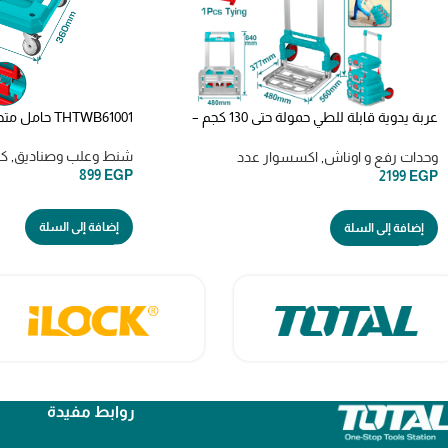
عربة يدوية قابلة للطي حمولة حتى 130 كجم –
THTWB61001 حامل متحرك rolling board total
موديل THWB61201
شنط وعلب وصناديق
,
كو
وحدات رفع و اوناش
,
اكسسوار عدد
899
EGP
2199
EGP
إضافة إلى السلة
إضافة إلى السلة
روابط مفيدة