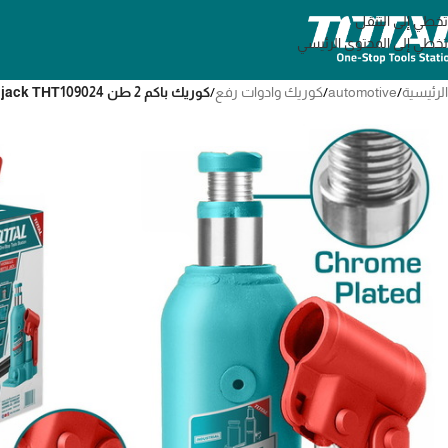
تخطي إلى التنقل
تخطي إلى المحتوى الرئيسي
الرئيسية
/
automotive
/
كوريك وادوات رفع
/
كوريك باكم 2 طن Hydraulic bottle jack ΤΗΤ109024