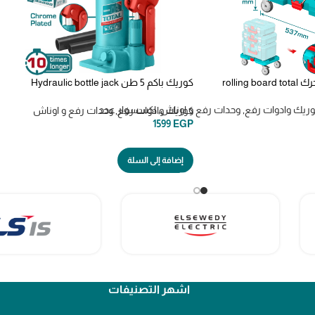
كوريك باكم 5 طن Hydraulic bottle jack
(ΤΗΤ109054)
ريك وادوات رفع
,
وحدات رفع و اوناش
,
اكسسوار عدد
كوريك وادوات رفع
,
وحدات رفع و اوناش
1599
EGP
إضافة إلى السلة
اشهر التصنيفات