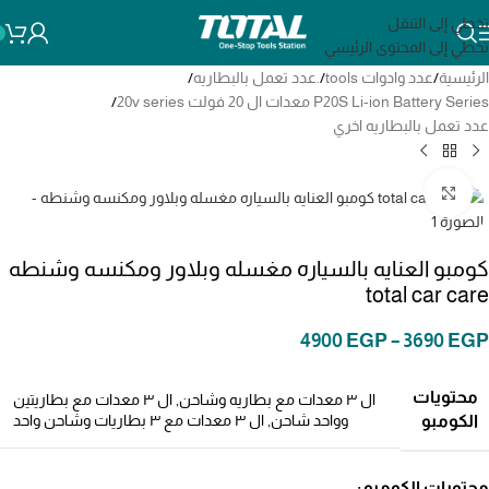
تخطي إلى التنقل
تخطي إلى المحتوى الرئيسي
الرئيسية
/
عدد وادوات tools
/
.عدد تعمل بالبطاريه
/
P20S Li-ion Battery Series معدات ال 20 فولت 20v series
/
عدد تعمل بالبطاريه اخري
انقر للتكبير
كومبو العنايه بالسياره مغسله وبلاور ومكنسه وشنطه
total car care
4900
EGP
–
3690
EGP
محتويات
ال ٣ معدات مع بطاريه وشاحن
,
ال ٣ معدات مع بطاريتين
وواحد شاحن
,
ال ٣ معدات مع ٣ بطاريات وشاحن واحد
الكومبو
محتويات الكومبو