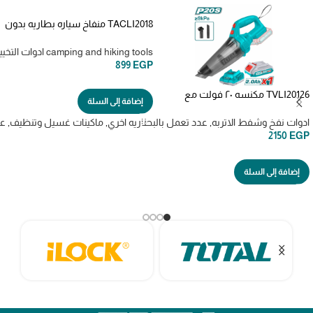
TACLI2018 منفاخ سياره بطاريه بدون
البطاريه
camping and hiking tools ادوات التخييم
899
EGP
TVLI20126 مكنسه ٢٠ فولت مع
إضافة إلى السلة
بطاريه وشاحن
ادوات نفخ وشفط الاتربه
,
عدد تعمل بالبطاريه اخري
,
ماكينات غسيل وتنظيف
,
عد
2150
EGP
إضافة إلى السلة