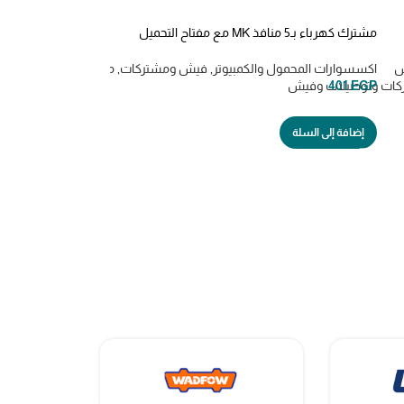
مشترك كهرباء بـ5 منافذ MK مع مفتاح التحميل
الزائد من اي لوك اصفر- اسود -ابيض ,ILOCK
ش
اكسسوارات المحمول والكمبيوتر
,
فيش ومشتركات
,
مشتركات Power Strips
EGP
401
كات وتوصيلات وفيش
إضافة إلى السلة
اي لوكILOCK 3m فيوز امان
اكسسوارات المحمول 
339
EGP
إضافة إلى السلة