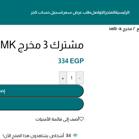
الرئيسية
المتجر
التواصل
طلب عرض سعر
تسجيل حساب تاجر
مشترك 3 مخرج MK مع ٢ مخرج usb -a
334
EGP
+
-
إضا
أضف إلى قائمة الأمنيات
84
أشخاص يشاهدون هذا المنتج الآن!