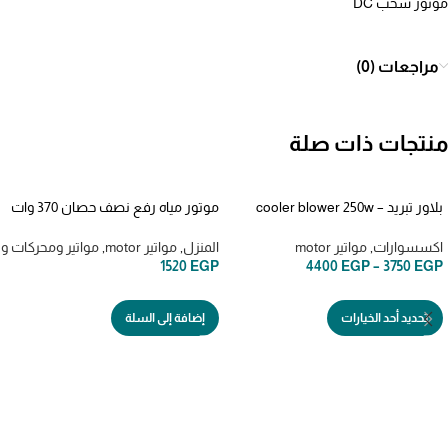
موتور سحب DC
مراجعات (0)
منتجات ذات صلة
بلاور تبريد cooler blower 250w –
موتور مياه رفع نصف حصان 370 وات
370w df-1.6-11
توتال TWP13706
اكسسوارات
,
مواتير motor
المنزل
,
مواتير motor
,
مواتير ومحركات و
1520
EGP
4400
EGP
–
3750
EGP
تحديد أحد الخيارات
إضافة إلى السلة