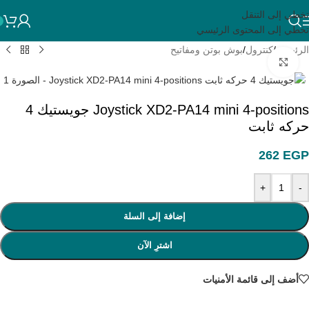
تخطي إلى التنقل
تخطي إلى المحتوى الرئيسي
الرئيسية
/
كنترول
/
بوش بوتن ومفاتيح
انقر للتكبير
Joystick XD2-PA14 mini 4-positions جويستيك 4
حركه ثابت
262
EGP
+
-
إضافة إلى السلة
اشترِ الآن
أضف إلى قائمة الأمنيات