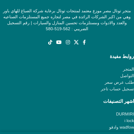
متجر توتال مصر موزع معتمد لمنتجات توتال برعاية شركة الصباغ للهاي باور
وهي من اكبر الشركات الرائدة في مصر لتجاره جميع المستلزمات الصناعيه
والعدد والادوات ومستلزمات تحسين المنازل والسيارات | رقم التسجيل
الضريبي : 562-519-580
روابط مفيدة
المتجر
التواصل
طلب عرض سعر
تسجيل حساب تاجر
اشهر التصنيفات
DURMIRI
i lock
wadfow وادفو