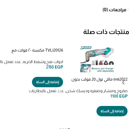
مراجعات (0)
منتجات ذات صلة
TVLI20126 مكنسه ٢٠ فولت مع
بطاريه وشاحن
ادوات نفخ وشفط الاتربه
,
عدد تعمل بال
2150
EGP
tmli2022 مالتي تول 20 فولت بدون
إضافة إلى السلة
بطاريه -عفريت شحن
صاروخ ومنشار وصنفره وديسك شحن
,
عدد تعمل بالبطاريات
1100
EGP
إضافة إلى السلة