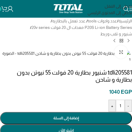
تخطي إلى التنقل
تخطي إلى المحتوى الرئيسي
الرئيسية
/
عدد وادوات tools
/
.عدد تعمل بالبطاريه
/
P20S Li-ion Battery Series معدات ال 20 فولت 20v series
/
شنيور و ثقب وربط
انقر للتكبير
tdli205581 شنيور بطارية 20 فولت 55 نيوتن بدون
بطارية و شاحن
1040
EGP
+
-
إضافة إلى السلة
اشترِ الآن