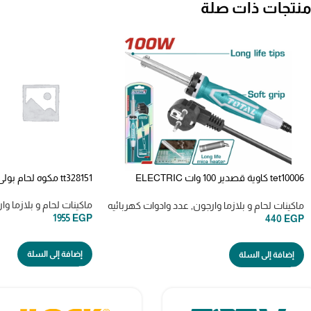
منتجات ذات صلة
tet10006 كاوية قصدير 100 وات ELECTRIC
tt328151 مكوه لحام بولي 800 وات
SOLDERING IRON 100W
ماكينات لحام و بلازما وا
ماكينات لحام و بلازما وارجون
,
عدد وادوات كهربائيه
1955
EGP
440
EGP
إضافة إلى السلة
إضافة إلى السلة