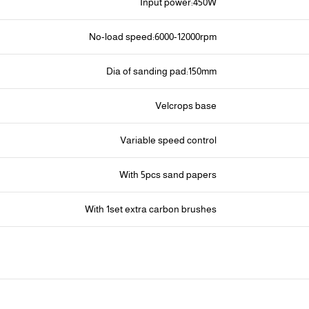
Input power:450W
No-load speed:6000-12000rpm
Dia of sanding pad:150mm
Velcrops base
Variable speed control
With 5pcs sand papers
With 1set extra carbon brushes