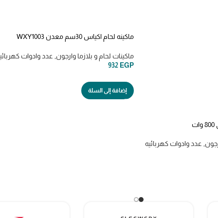
ماكينه لحام اكياس 30سم معدن WXY1003
WADFOW impulse sealer pfs 300
ماكينات لحام و بلازما وارجون
,
عدد وادوات كهربائي
932
EGP
إضافة إلى السلة
رجون
,
عدد وادوات كهربائيه