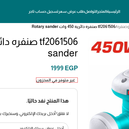
الرئيسية
المتجر
التواصل
طلب عرض سعر
تسجيل حساب تاجر
وصنفره
/
tf2061506 صنفره دائريه 450 وات Rotary sander
sander
1999
EGP
غير متوفر في المخزون
هذا المنتج نفد حاليًا.
لا تقلق! أدخل بريدك الإلكتروني، وسنخبرك ب