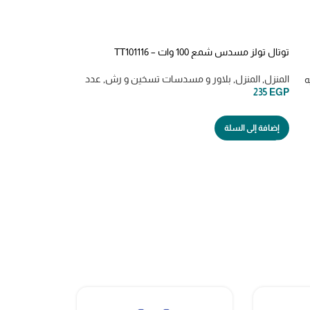
توتال تولز مسدس شمع 100 وات – TT101116
المنزل
,
المنزل
,
بلاور و مسدسات تسخين و رش
,
عدد وادوات كهربائيه
ه
235
EGP
إضافة إلى السلة
ts11418526 منشار صينيه 7.25 بوصه 1400 وات
صاروخ ومنشار وادو
2490
EGP
إضافة إلى السلة