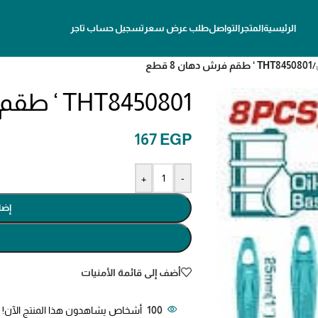
الرئيسية
المتجر
التواصل
طلب عرض سعر
تسجيل حساب تاجر
/
THT8450801 ‘ طقم فرش دهان 8 قطع
THT8450801 ‘ طقم فرش دهان 8 قطع
167
EGP
+
-
إضا
أضف إلى قائمة الأمنيات
100
أشخاص يشاهدون هذا المنتج الآن!