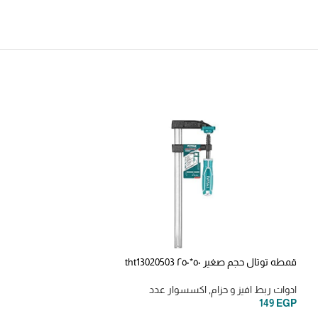
قمطه توتال حجم صغير ٥٠*٢٥٠ tht13020503
سلوتيب لاصق كبير 400 جرام درجه اولي
ادوات ربط افيز و حزام
,
اكسسوار عدد
المنزل
,
مذيل صدا وا
105
EGP
149
EGP