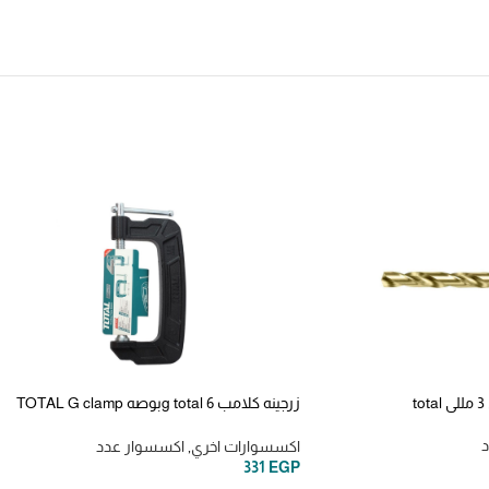
زرجينه كلامب g total 6بوصه TOTAL G clamp
(THT13161)
د
اكسسوارات اخري
,
اكسسوار عدد
331
EGP