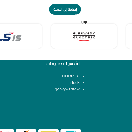
إضافة إلى السلة
اشهر التصنيفات
DURMIRI
i lock
wadfow وادفو