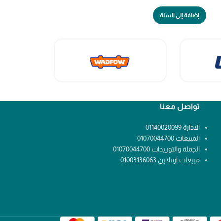
إضافة إلى السلة
إضافة إلى السلة
تواصل معنا
الادارة 01140020099
المبيعات 01070044700
الجملة والتوريدات 01070044700
مبيعات اونلاين 01003136063