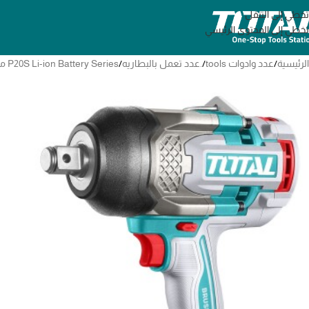
تخطي إلى التنقل
تخطي إلى المحتوى الرئيسي
الرئيسية
/
عدد وادوات tools
/
.عدد تعمل بالبطاريه
/
P20S Li-ion Battery Series معدات ال 20 فولت 20v series