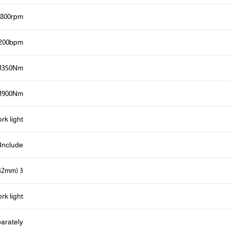
1800rpm
-2200bpm
 1350Nm
 1900Nm
rk light
Include:
3 Pcs sockets(27 30 32mm)
rk light
parately