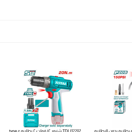
TDLI12202 شنيور ١٢ فولت ٢ بطاريه type c