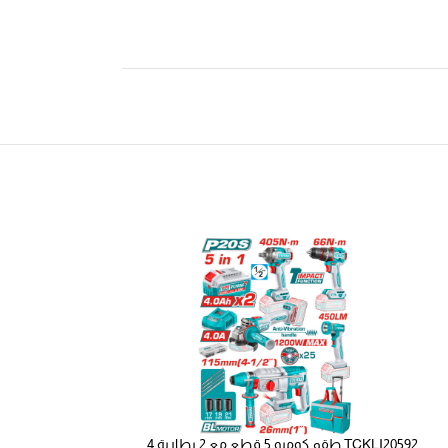
TCKLI20592 طقم كومبو 5 قطع مع 2 بطارية 4