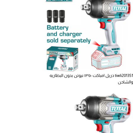
tiwli201351 دريل امباكت ١٣٥٠ نيوتن بدون البطاريه
والشاحن