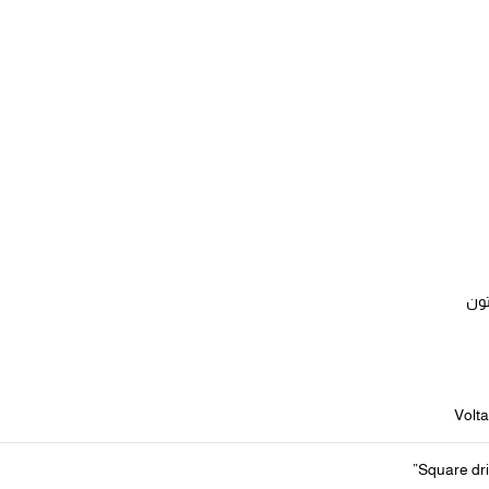
Volt
Square driv