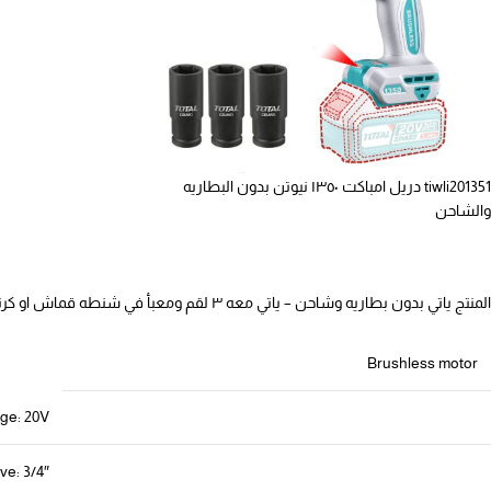
tiwli201351 دريل امباكت ١٣٥٠ نيوتن بدون البطاريه
والشاحن
المنتج ياتي بدون بطاريه وشاحن – ياتي معه ٣ لقم ومعبأ في شنطه قماش او كرتون
Brushless motor
age: 20V
e: 3/4″”