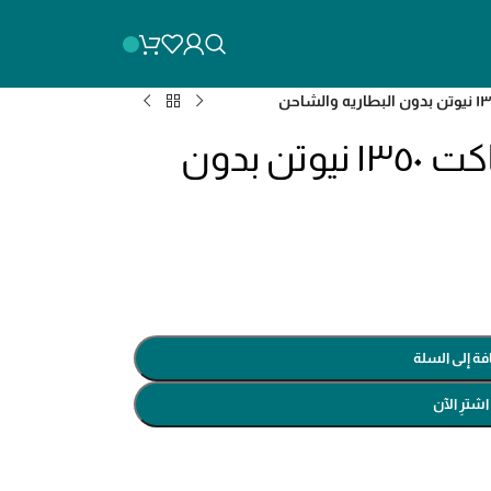
tiwli201351 دريل امباكت ١٣٥٠ نيوتن بدون
فة إلى السلة
اشترِ الآن