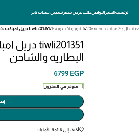
الرئيسية
المتجر
التواصل
طلب عرض سعر
تسجيل حساب تاجر
/
شنيور و ثقب وربط
/
tiwli201351 دريل امباكت ١٣٥٠ نيوتن بدون البطاريه والشاحن
البطاريه والشاحن
6799
EGP
1 متوفر في المخزون
إضا
أضف إلى قائمة الأمنيات