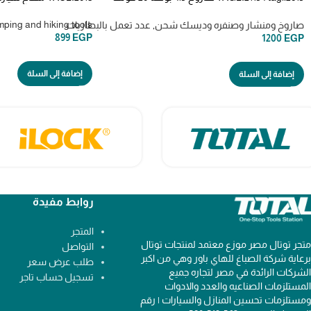
بدون البطاريه والشاحن
camping and hiking tools ادوات ال
صاروخ ومنشار وصنفره وديسك شحن
,
عدد تعمل بالبطاريات
899
EGP
1200
EGP
إضافة إلى السلة
إضافة إلى السلة
روابط مفيدة
المتجر
متجر توتال مصر موزع معتمد لمنتجات توتال
التواصل
برعاية شركة الصباغ للهاي باور وهي من اكبر
طلب عرض سعر
الشركات الرائدة في مصر لتجاره جميع
تسجيل حساب تاجر
المستلزمات الصناعيه والعدد والادوات
ومستلزمات تحسين المنازل والسيارات | رقم