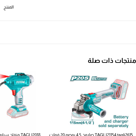
المنتج
منتجات ذات صلة
TAGLI21154 tagli2615 صاروخ 4.5 بوصه 20 فولت
TACLI2018 منفاخ سياره بطاريه بدون البطاريه