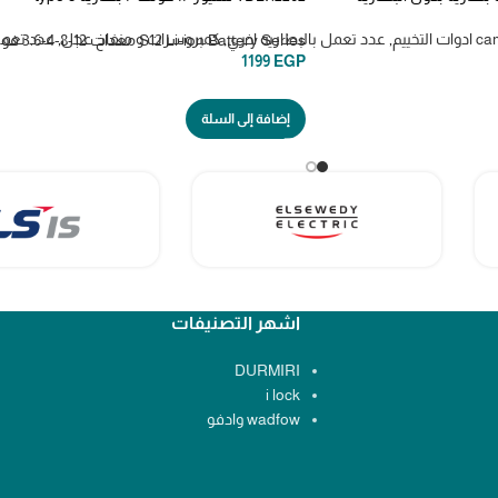
TDLI12206
تخييم
,
عدد تعمل بالبطاريه اخري
,
كمبروسرات و منفاخ عجل
,
عدد تعمل
S12 Li-ion Battery Series معدات 12-8-4-3.6 فولت
1199
EGP
إضافة إلى السلة
اشهر التصنيفات
DURMIRI
i lock
wadfow وادفو