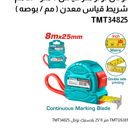
شريط قياس معدن ( مم / بوصه )
TMT34825
TMT126381 متر 8*25 بلاستيك توتال TMT34825