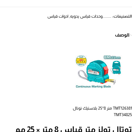
التصنيفات:
..........وحدات قياس يدويه
,
ادوات قياس
الوصف
TMT126381 متر 8*25 بلاستيك توتال
TMT34825
توتال تولز متر قياس 8 متر × 25 مم