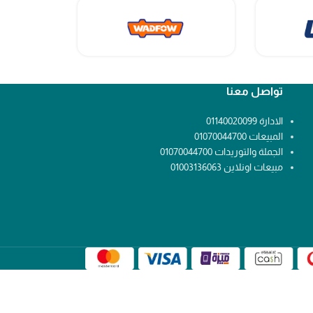
تواصل معنا
الادارة 01140020099
المبيعات 01070044700
الجملة والتوريدات 01070044700
مبيعات اونلاين 01003136063