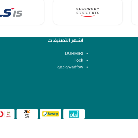
اشهر التصنيفات
DURMIRI
i lock
wadfow وادفو