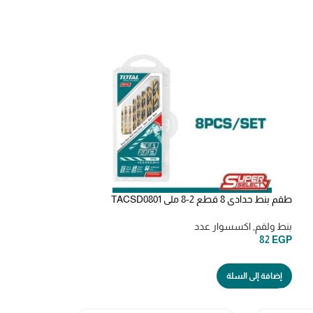
طقم بنط حدادي 8 قطع 2-8 ملى TACSD0801
akai spray red اسبراي اكاي
بنط ولقم
,
اكسسوار عدد
مذيل صدا واسبراي 
55
EGP
82
EGP
إضافة إلى السلة
إضافة إلى السلة