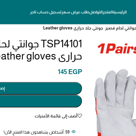
الرئيسية
المتجر
التواصل
طلب عرض سعر
تسجيل حساب تاجر
TSP14101 جوان
حرارى Leather gloves
145
EGP
إضا
أضف إلى قائمة الأمنيات
59
أشخاص يشاهدون هذا المنتج الآن!