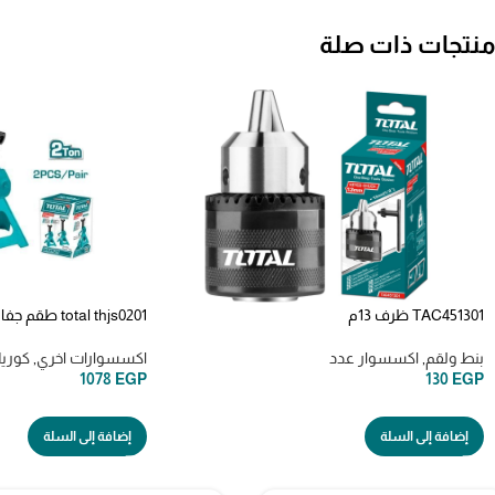
منتجات ذات صلة
TAC451301 ظرف 13م
total thjs0201 طقم جفاليته 2 طن
بنط ولقم
,
اكسسوار عدد
اكسسوارات اخري
,
كوري
1078
EGP
130
EGP
إضافة إلى السلة
إضافة إلى السلة