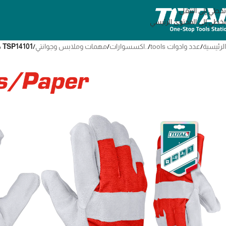
تخطي إلى التنقل
تخطي إلى المحتوى الرئيسي
الرئيسية
/
عدد وادوات tools
/
..اكسسوارات
/
مهمات وملابس وجوانتي
/
TSP14101 جوانتي لحام قصير جونتى جلد حرارى Leather gloves