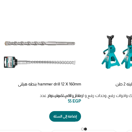
hammer drill 12 X 160mm بنطه هيلتي
ك وادوات رفع
,
وحدات رفع و اوناش
,
بنط ولقم
,
اكسسوار عدد
اكسسوار عدد
55
EGP
إضافة إلى السلة