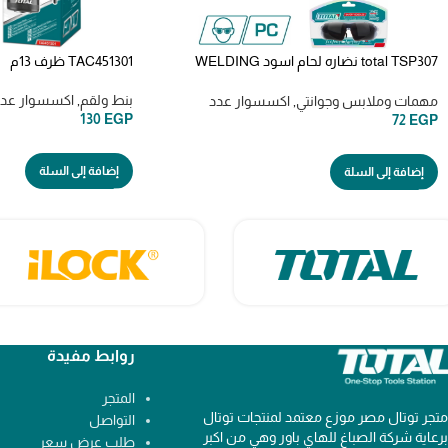
total TSP307 نضاره لحام اسود WELDING
TAC451301 ظرف 13م
GOGGLEWELDING GOGGLE
بنط ولقم
,
اكسسوار عد
مهمات وملابس وجوانتي
,
اكسسوار عدد
130
EGP
72
EGP
إضافة إلى السلة
إضافة إلى السلة
روابط مفيدة
المتجر
متجر توتال مصر موزع معتمد لمنتجات توتال
التواصل
برعاية شركة الصباغ للهاي باور وهي من اكبر
طلب عرض سعر