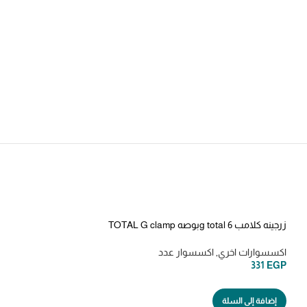
زرجينه كلامب g total 6بوصه TOTAL G clamp
(THT13161)
اكسسوارات اخري
,
اكسسوار عدد
331
EGP
إضافة إلى السلة