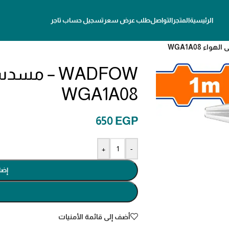
الرئيسية
المتجر
التواصل
طلب عرض سعر
تسجيل حساب تاجر
WADFOW – 
WGA1A08
650
EGP
+
-
إضا
أضف إلى قائمة الأمنيات