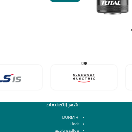
د
اشهر التصنيفات
DURMIRI
i lock
wadfow وادفو